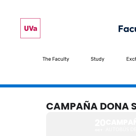
The Faculty
Study
Exc
CAMPAÑA DONA 
20
CAMPAÑ
AUTOBÚS D
OCT