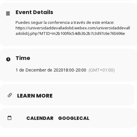
Event Details
Puedes seguir la conferencia a través de este enlace:
https://universidaddevalladolid.webex.com/universidaddevall
adolid/j.php?MTID=m2b100f6c54db3b2b7c3d97c6e765696e
Time
1 de December de 2020
18:00
-
20:00
(GMT+01:00)
LEARN MORE
CALENDAR
GOOGLECAL