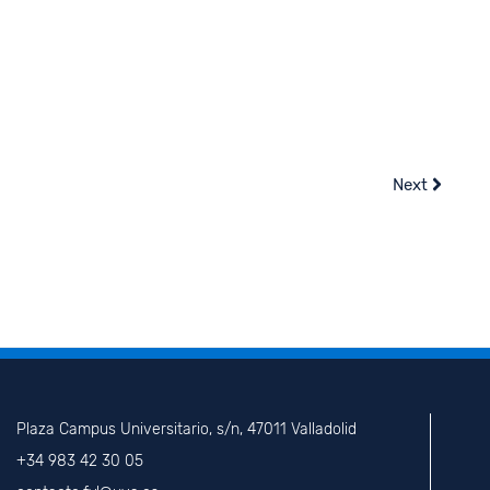
Next
Plaza Campus Universitario, s/n, 47011 Valladolid
+34 983 42 30 05